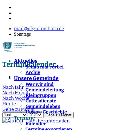
mail@efg-elmshorn.de
Sonntags
Aktuelles
Terminkalender
Schau mal vorbei
Archiv
Unsere Gemeinde
Wer wir sind
Nach Jahr
Gemeindeleitung
Nach Monat
Kleingruppen
Nach Woche
Gottesdienste
Heute
Gemeindeleben
Gehe zu Monat
Unsere Geschichte
Gehe zu Monat
Termine
Kalender
Termine exportieren