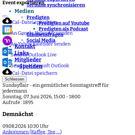
Event exportieren
Termine synchronisieren
Medien
Predigten
iCal-Datei speichern
Predigten auf Youtube
Predigten als Podcast
An Google Kalender senden
Glaubensfragen
Social Media
An Yahoo Kalender senden
Kontakt
Links
Send to Outlook Live
Mitglieder
Send to Microsoft Outlook
Spenden
">
iCal-Datei speichern
Schliessen
Sundayflair - ein gemütlicher Sonntagstreff für
jedermann
Sonntag, 07. Juni 2026, 15:00 - 18:00
Aufrufe
: 1895
Demnächst
09.08.2026
10:30 Uhr
Ankommen (Kaffee, Tee, ...)