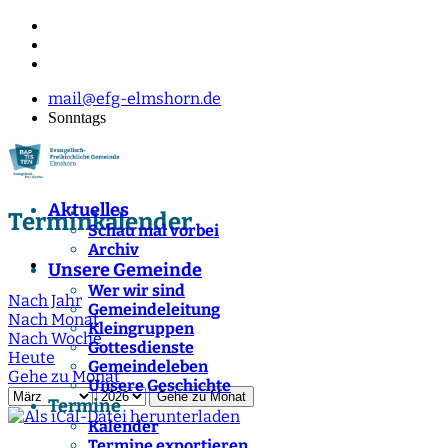
mail@efg-elmshorn.de
Sonntags
Aktuelles
Terminkalender
Schau mal vorbei
Archiv
Unsere Gemeinde
Wer wir sind
Nach Jahr
Gemeindeleitung
Nach Monat
Kleingruppen
Nach Woche
Gottesdienste
Heute
Gemeindeleben
Gehe zu Monat
Unsere Geschichte
Gehe zu Monat
Termine
Kalender
Termine exportieren