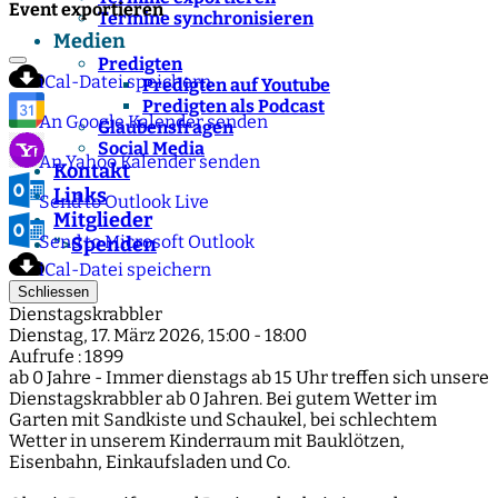
Event exportieren
Termine synchronisieren
Medien
Predigten
iCal-Datei speichern
Predigten auf Youtube
Predigten als Podcast
An Google Kalender senden
Glaubensfragen
Social Media
An Yahoo Kalender senden
Kontakt
Links
Send to Outlook Live
Mitglieder
Send to Microsoft Outlook
Spenden
">
iCal-Datei speichern
Schliessen
Dienstagskrabbler
Dienstag, 17. März 2026, 15:00 - 18:00
Aufrufe
: 1899
ab 0 Jahre - Immer dienstags ab 15 Uhr treffen sich unsere
Dienstagskrabbler ab 0 Jahren. Bei gutem Wetter im
Garten mit Sandkiste und Schaukel, bei schlechtem
Wetter in unserem Kinderraum mit Bauklötzen,
Eisenbahn, Einkaufsladen und Co.