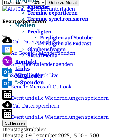
Termine
Gehe zu Monat
Kalender
Termine exportieren
Termine synchronisieren
Event exportieren
Medien
Predigten
Predigten auf Youtube
iCal-Datei speichern
Predigten als Podcast
Glaubensfragen
An Google Kalender senden
Social Media
Kontakt
An Yahoo Kalender senden
Links
Mitglieder
Send to Outlook Live
Spenden
">
Send to Microsoft Outlook
Event und alle Wiederholungen speichern
iCal-Datei speichern
Event und alle Wiederholungen speichern
Schliessen
Dienstagskrabbler
Dienstag, 09. Dezember 2025, 15:00 - 17:00