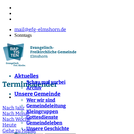
mail@efg-elmshorn.de
Sonntags
Aktuelles
Schau mal vorbei
Terminkalender
Archiv
Unsere Gemeinde
Wer wir sind
Gemeindeleitung
Nach Jahr
Kleingruppen
Nach Monat
Gottesdienste
Nach Woche
Gemeindeleben
Heute
Unsere Geschichte
Gehe zu Monat