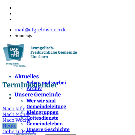
mail@efg-elmshorn.de
Sonntags
Aktuelles
Schau mal vorbei
Terminkalender
Archiv
Unsere Gemeinde
Wer wir sind
Gemeindeleitung
Nach Jahr
Kleingruppen
Nach Monat
Gottesdienste
Nach Woche
Gemeindeleben
Heute
Unsere Geschichte
Gehe zu Monat