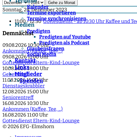
Termine
Gehe zu Monat
Kalender
Sonntag, 24. Dezember 2023
Termine exportieren
Termine synchronisieren
11:00 - 12:30
Gottesdienst - ab 10:30 Uhr Kaffee und 
Medien
Predigten
Demnächst
Predigten auf Youtube
Predigten als Podcast
09.08.2026
10:30 Uhr
Glaubensfragen
Ankommen (Kaffee, Tee, ...)
Social Media
09.08.2026
11:00 Uhr
Kontakt
Gottesdienst Eltern-Kind-Lounge
Links
10.08.2026
18:00 Uhr
Mitglieder
Gebetstreff
11.08.2026
15:00 Uhr
Spenden
">
Dienstagskrabbler
12.08.2026
15:00 Uhr
Seniorentreff
16.08.2026
10:30 Uhr
Ankommen (Kaffee, Tee, ...)
16.08.2026
11:00 Uhr
Gottesdienst Eltern-Kind-Lounge
© 2026 EFG-Elmshorn