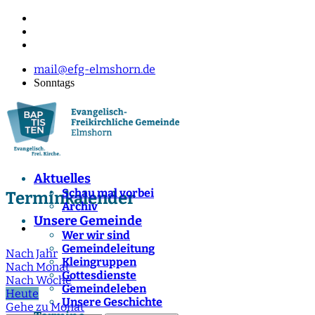
mail@efg-elmshorn.de
Sonntags
Aktuelles
Schau mal vorbei
Terminkalender
Archiv
Unsere Gemeinde
Wer wir sind
Gemeindeleitung
Nach Jahr
Kleingruppen
Nach Monat
Gottesdienste
Nach Woche
Gemeindeleben
Heute
Unsere Geschichte
Gehe zu Monat