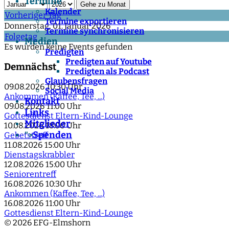
Termine
Gehe zu Monat
Kalender
Vorheriger Tag
Termine exportieren
Donnerstag, 01. Januar 2026
Termine synchronisieren
Folgetag
Medien
Es wurden keine Events gefunden
Predigten
Predigten auf Youtube
Demnächst
Predigten als Podcast
Glaubensfragen
09.08.2026
10:30 Uhr
Social Media
Ankommen (Kaffee, Tee, ...)
Kontakt
09.08.2026
11:00 Uhr
Links
Gottesdienst Eltern-Kind-Lounge
Mitglieder
10.08.2026
18:00 Uhr
Spenden
">
Gebetstreff
11.08.2026
15:00 Uhr
Dienstagskrabbler
12.08.2026
15:00 Uhr
Seniorentreff
16.08.2026
10:30 Uhr
Ankommen (Kaffee, Tee, ...)
16.08.2026
11:00 Uhr
Gottesdienst Eltern-Kind-Lounge
© 2026 EFG-Elmshorn