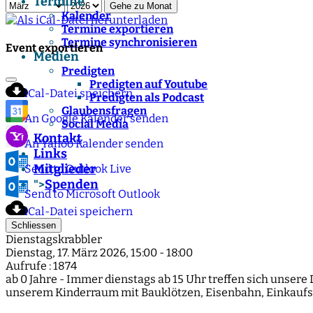
Termine
Gehe zu Monat
Kalender
Termine exportieren
Termine synchronisieren
Event exportieren
Medien
Predigten
Predigten auf Youtube
iCal-Datei speichern
Predigten als Podcast
Glaubensfragen
An Google Kalender senden
Social Media
Kontakt
An Yahoo Kalender senden
Links
Mitglieder
Send to Outlook Live
Spenden
">
Send to Microsoft Outlook
iCal-Datei speichern
Schliessen
Dienstagskrabbler
Dienstag, 17. März 2026, 15:00 - 18:00
Aufrufe
: 1874
ab 0 Jahre - Immer dienstags ab 15 Uhr treffen sich unsere
unserem Kinderraum mit Bauklötzen, Eisenbahn, Einkaufs