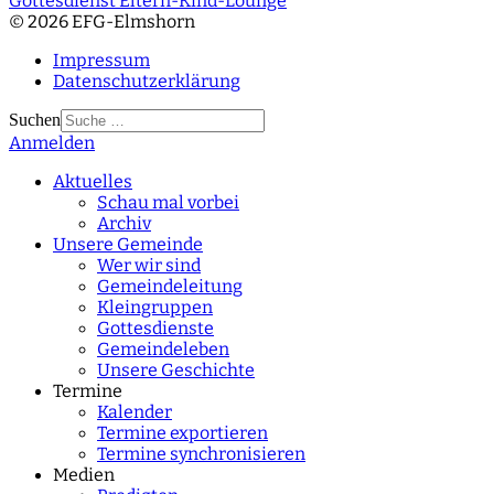
Gottesdienst Eltern-Kind-Lounge
© 2026 EFG-Elmshorn
Impressum
Datenschutzerklärung
Suchen
Anmelden
Type 2 or more
characters for results.
Aktuelles
Schau mal vorbei
Archiv
Unsere Gemeinde
Wer wir sind
Gemeindeleitung
Kleingruppen
Gottesdienste
Gemeindeleben
Unsere Geschichte
Termine
Kalender
Termine exportieren
Termine synchronisieren
Medien