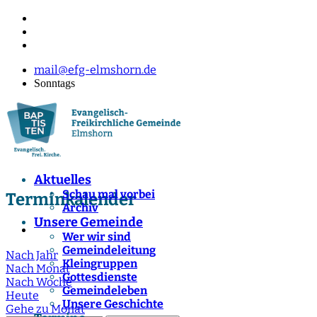
mail@efg-elmshorn.de
Sonntags
Aktuelles
Schau mal vorbei
Terminkalender
Archiv
Unsere Gemeinde
Wer wir sind
Gemeindeleitung
Nach Jahr
Kleingruppen
Nach Monat
Gottesdienste
Nach Woche
Gemeindeleben
Heute
Unsere Geschichte
Gehe zu Monat