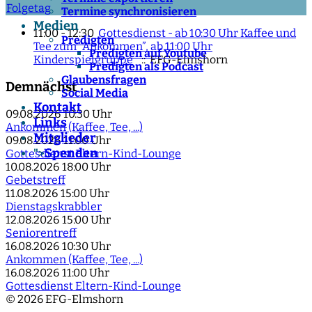
Folgetag
Termine synchronisieren
Medien
11:00 - 12:30
Gottesdienst - ab 10:30 Uhr Kaffee und
Predigten
Tee zum “Ankommen”, ab 11:00 Uhr
Predigten auf Youtube
Kinderspielgruppe
:: EFG-Elmshorn
Predigten als Podcast
Glaubensfragen
Demnächst
Social Media
Kontakt
09.08.2026
10:30 Uhr
Links
Ankommen (Kaffee, Tee, ...)
Mitglieder
09.08.2026
11:00 Uhr
Spenden
">
Gottesdienst Eltern-Kind-Lounge
10.08.2026
18:00 Uhr
Gebetstreff
11.08.2026
15:00 Uhr
Dienstagskrabbler
12.08.2026
15:00 Uhr
Seniorentreff
16.08.2026
10:30 Uhr
Ankommen (Kaffee, Tee, ...)
16.08.2026
11:00 Uhr
Gottesdienst Eltern-Kind-Lounge
© 2026 EFG-Elmshorn