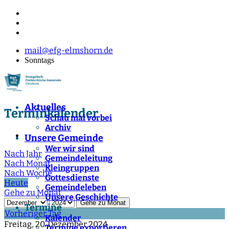
mail@efg-elmshorn.de
Sonntags
Aktuelles
Terminkalender
Schau mal vorbei
Archiv
Unsere Gemeinde
Wer wir sind
Nach Jahr
Gemeindeleitung
Nach Monat
Kleingruppen
Nach Woche
Gottesdienste
Heute
Gemeindeleben
Gehe zu Monat
Unsere Geschichte
Gehe zu Monat
Termine
Vorheriger Tag
Kalender
Freitag, 20. Dezember 2024
Termine exportieren