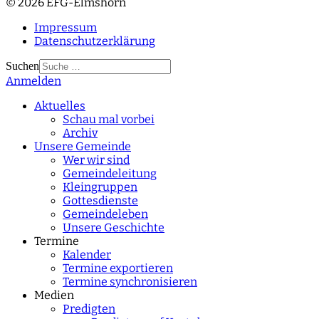
© 2026 EFG-Elmshorn
Impressum
Datenschutzerklärung
Suchen
Anmelden
Type 2 or more
characters for results.
Aktuelles
Schau mal vorbei
Archiv
Unsere Gemeinde
Wer wir sind
Gemeindeleitung
Kleingruppen
Gottesdienste
Gemeindeleben
Unsere Geschichte
Termine
Kalender
Termine exportieren
Termine synchronisieren
Medien
Predigten