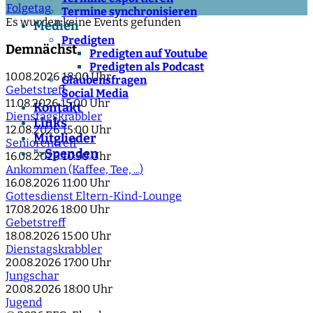
Folgetag
Termine synchronisieren
Es wurden keine Events gefunden
Medien
Predigten
Demnächst
Predigten auf Youtube
Predigten als Podcast
10.08.2026
18:00 Uhr
Glaubensfragen
Gebetstreff
Social Media
11.08.2026
15:00 Uhr
Kontakt
Dienstagskrabbler
Links
12.08.2026
15:00 Uhr
Mitglieder
Seniorentreff
Spenden
">
16.08.2026
10:30 Uhr
Ankommen (Kaffee, Tee, ...)
16.08.2026
11:00 Uhr
Gottesdienst Eltern-Kind-Lounge
17.08.2026
18:00 Uhr
Gebetstreff
18.08.2026
15:00 Uhr
Dienstagskrabbler
20.08.2026
17:00 Uhr
Jungschar
20.08.2026
18:00 Uhr
Jugend