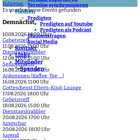
Folgetag
Termine synchronisieren
Es wurden keine Events gefunden
Medien
Predigten
Demnächst
Predigten auf Youtube
Predigten als Podcast
10.08.2026
18:00 Uhr
Glaubensfragen
Gebetstreff
Social Media
11.08.2026
15:00 Uhr
Kontakt
Dienstagskrabbler
Links
12.08.2026
15:00 Uhr
Mitglieder
Seniorentreff
Spenden
">
16.08.2026
10:30 Uhr
Ankommen (Kaffee, Tee, ...)
16.08.2026
11:00 Uhr
Gottesdienst Eltern-Kind-Lounge
17.08.2026
18:00 Uhr
Gebetstreff
18.08.2026
15:00 Uhr
Dienstagskrabbler
20.08.2026
17:00 Uhr
Jungschar
20.08.2026
18:00 Uhr
Jugend