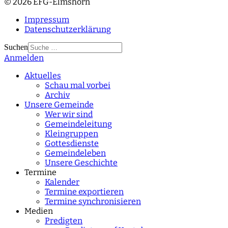
© 2026 EFG-Elmshorn
Impressum
Datenschutzerklärung
Suchen
Anmelden
Type 2 or more
characters for results.
Aktuelles
Schau mal vorbei
Archiv
Unsere Gemeinde
Wer wir sind
Gemeindeleitung
Kleingruppen
Gottesdienste
Gemeindeleben
Unsere Geschichte
Termine
Kalender
Termine exportieren
Termine synchronisieren
Medien
Predigten