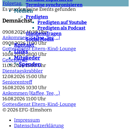
Folgetag
Termine synchronisieren
Es wurden keine Events gefunden
Medien
Predigten
Demnächst
Predigten auf Youtube
Predigten als Podcast
09.08.2026
10:30 Uhr
Glaubensfragen
Ankommen (Kaffee, Tee, ...)
Social Media
09.08.2026
11:00 Uhr
Kontakt
Gottesdienst Eltern-Kind-Lounge
Links
10.08.2026
18:00 Uhr
Mitglieder
Gebetstreff
Spenden
">
11.08.2026
15:00 Uhr
Dienstagskrabbler
12.08.2026
15:00 Uhr
Seniorentreff
16.08.2026
10:30 Uhr
Ankommen (Kaffee, Tee, ...)
16.08.2026
11:00 Uhr
Gottesdienst Eltern-Kind-Lounge
© 2026 EFG-Elmshorn
Impressum
Datenschutzerklärung