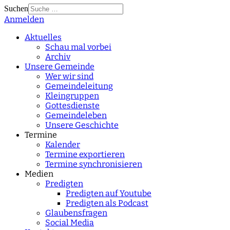
Suchen
Anmelden
Type 2 or more
characters for results.
Aktuelles
Schau mal vorbei
Archiv
Unsere Gemeinde
Wer wir sind
Gemeindeleitung
Kleingruppen
Gottesdienste
Gemeindeleben
Unsere Geschichte
Termine
Kalender
Termine exportieren
Termine synchronisieren
Medien
Predigten
Predigten auf Youtube
Predigten als Podcast
Glaubensfragen
Social Media