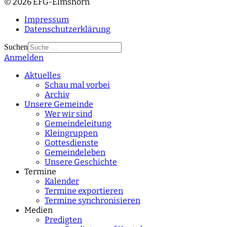
© 2026 EFG-Elmshorn
Impressum
Datenschutzerklärung
Suchen
Anmelden
Type 2 or more
characters for results.
Aktuelles
Schau mal vorbei
Archiv
Unsere Gemeinde
Wer wir sind
Gemeindeleitung
Kleingruppen
Gottesdienste
Gemeindeleben
Unsere Geschichte
Termine
Kalender
Termine exportieren
Termine synchronisieren
Medien
Predigten