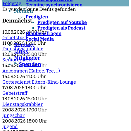
Folgetag
Termine synchronisieren
Es wurden keine Events gefunden
Medien
Predigten
Demnächst
Predigten auf Youtube
Predigten als Podcast
10.08.2026
18:00 Uhr
Glaubensfragen
Gebetstreff
Social Media
11.08.2026
15:00 Uhr
Kontakt
Dienstagskrabbler
Links
12.08.2026
15:00 Uhr
Mitglieder
Seniorentreff
Spenden
">
16.08.2026
10:30 Uhr
Ankommen (Kaffee, Tee, ...)
16.08.2026
11:00 Uhr
Gottesdienst Eltern-Kind-Lounge
17.08.2026
18:00 Uhr
Gebetstreff
18.08.2026
15:00 Uhr
Dienstagskrabbler
20.08.2026
17:00 Uhr
Jungschar
20.08.2026
18:00 Uhr
Jugend