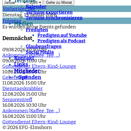
Termine
Gehe zu Monat
Kalender
Vorheriger Tag
Termine exportieren
Dienstag, 13. Januar 2026
Termine synchronisieren
Folgetag
Medien
Es wurden keine Events gefunden
Predigten
Predigten auf Youtube
Demnächst
Predigten als Podcast
Glaubensfragen
09.08.2026
10:30 Uhr
Social Media
Ankommen (Kaffee, Tee, ...)
Kontakt
09.08.2026
11:00 Uhr
Links
Gottesdienst Eltern-Kind-Lounge
Mitglieder
10.08.2026
18:00 Uhr
Spenden
">
Gebetstreff
11.08.2026
15:00 Uhr
Dienstagskrabbler
12.08.2026
15:00 Uhr
Seniorentreff
16.08.2026
10:30 Uhr
Ankommen (Kaffee, Tee, ...)
16.08.2026
11:00 Uhr
Gottesdienst Eltern-Kind-Lounge
© 2026 EFG-Elmshorn