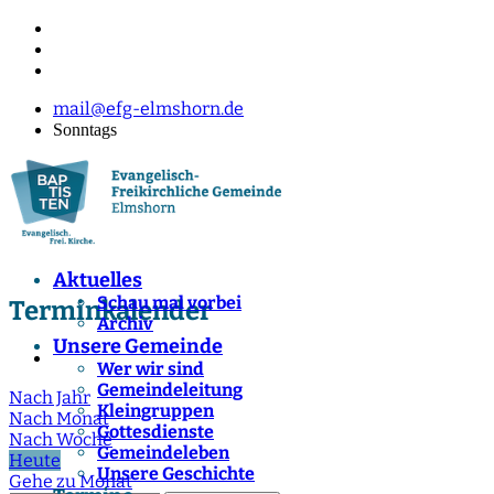
mail@efg-elmshorn.de
Sonntags
Aktuelles
Schau mal vorbei
Terminkalender
Archiv
Unsere Gemeinde
Wer wir sind
Gemeindeleitung
Nach Jahr
Kleingruppen
Nach Monat
Gottesdienste
Nach Woche
Gemeindeleben
Heute
Unsere Geschichte
Gehe zu Monat