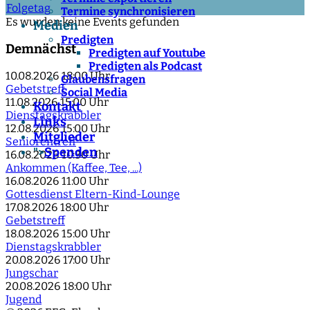
Folgetag
Termine synchronisieren
Es wurden keine Events gefunden
Medien
Predigten
Demnächst
Predigten auf Youtube
Predigten als Podcast
10.08.2026
18:00 Uhr
Glaubensfragen
Gebetstreff
Social Media
11.08.2026
15:00 Uhr
Kontakt
Dienstagskrabbler
Links
12.08.2026
15:00 Uhr
Mitglieder
Seniorentreff
Spenden
">
16.08.2026
10:30 Uhr
Ankommen (Kaffee, Tee, ...)
16.08.2026
11:00 Uhr
Gottesdienst Eltern-Kind-Lounge
17.08.2026
18:00 Uhr
Gebetstreff
18.08.2026
15:00 Uhr
Dienstagskrabbler
20.08.2026
17:00 Uhr
Jungschar
20.08.2026
18:00 Uhr
Jugend