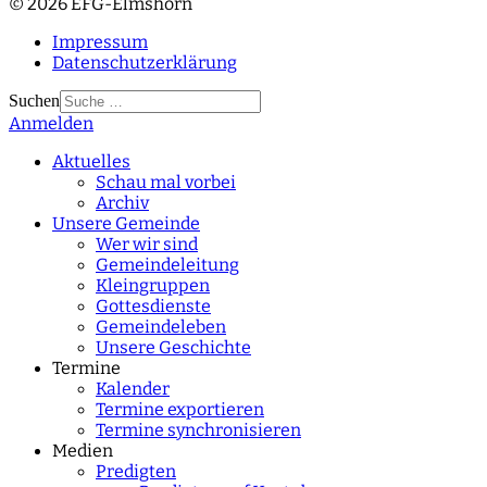
© 2026 EFG-Elmshorn
Impressum
Datenschutzerklärung
Suchen
Anmelden
Type 2 or more
characters for results.
Aktuelles
Schau mal vorbei
Archiv
Unsere Gemeinde
Wer wir sind
Gemeindeleitung
Kleingruppen
Gottesdienste
Gemeindeleben
Unsere Geschichte
Termine
Kalender
Termine exportieren
Termine synchronisieren
Medien
Predigten