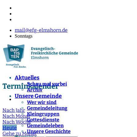
mail@efg-elmshorn.de
Sonntags
Aktuelles
Schau mal vorbei
Terminkalender
Archiv
Unsere Gemeinde
Wer wir sind
Gemeindeleitung
Nach Jahr
Kleingruppen
Nach Monat
Gottesdienste
Nach Woche
Gemeindeleben
Heute
Unsere Geschichte
Gehe zu Monat