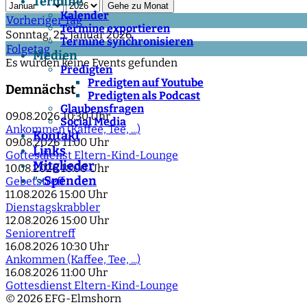
Termine
Gehe zu Monat
Kalender
Vorheriger Tag
Termine exportieren
Sonntag, 25. Januar 2026
Termine synchronisieren
Folgetag
Medien
Es wurden keine Events gefunden
Predigten
Predigten auf Youtube
Demnächst
Predigten als Podcast
Glaubensfragen
09.08.2026
10:30 Uhr
Social Media
Ankommen (Kaffee, Tee, ...)
Kontakt
09.08.2026
11:00 Uhr
Links
Gottesdienst Eltern-Kind-Lounge
Mitglieder
10.08.2026
18:00 Uhr
Spenden
">
Gebetstreff
11.08.2026
15:00 Uhr
Dienstagskrabbler
12.08.2026
15:00 Uhr
Seniorentreff
16.08.2026
10:30 Uhr
Ankommen (Kaffee, Tee, ...)
16.08.2026
11:00 Uhr
Gottesdienst Eltern-Kind-Lounge
© 2026 EFG-Elmshorn