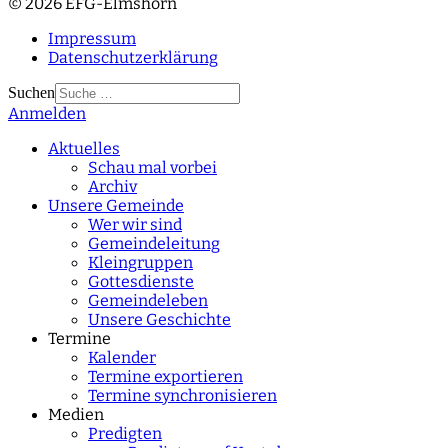
© 2026 EFG-Elmshorn
Impressum
Datenschutzerklärung
Suchen
Anmelden
Type 2 or more
characters for results.
Aktuelles
Schau mal vorbei
Archiv
Unsere Gemeinde
Wer wir sind
Gemeindeleitung
Kleingruppen
Gottesdienste
Gemeindeleben
Unsere Geschichte
Termine
Kalender
Termine exportieren
Termine synchronisieren
Medien
Predigten