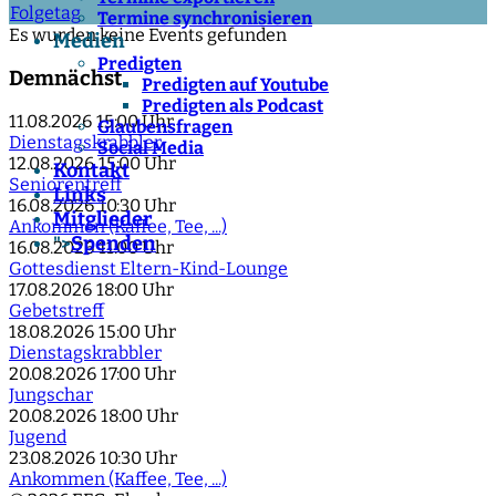
Folgetag
Termine synchronisieren
Es wurden keine Events gefunden
Medien
Predigten
Demnächst
Predigten auf Youtube
Predigten als Podcast
11.08.2026
15:00 Uhr
Glaubensfragen
Dienstagskrabbler
Social Media
12.08.2026
15:00 Uhr
Kontakt
Seniorentreff
Links
16.08.2026
10:30 Uhr
Mitglieder
Ankommen (Kaffee, Tee, ...)
Spenden
">
16.08.2026
11:00 Uhr
Gottesdienst Eltern-Kind-Lounge
17.08.2026
18:00 Uhr
Gebetstreff
18.08.2026
15:00 Uhr
Dienstagskrabbler
20.08.2026
17:00 Uhr
Jungschar
20.08.2026
18:00 Uhr
Jugend
23.08.2026
10:30 Uhr
Ankommen (Kaffee, Tee, ...)