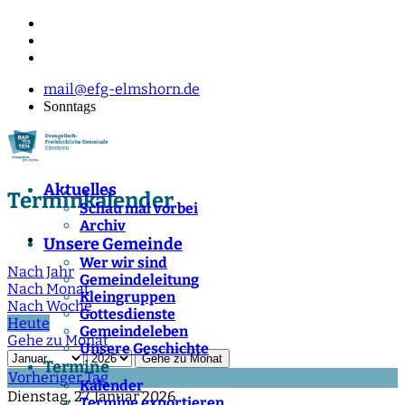
mail@efg-elmshorn.de
Sonntags
Aktuelles
Terminkalender
Schau mal vorbei
Archiv
Unsere Gemeinde
Wer wir sind
Nach Jahr
Gemeindeleitung
Nach Monat
Kleingruppen
Nach Woche
Gottesdienste
Heute
Gemeindeleben
Gehe zu Monat
Unsere Geschichte
Gehe zu Monat
Termine
Vorheriger Tag
Kalender
Dienstag, 27. Januar 2026
Termine exportieren