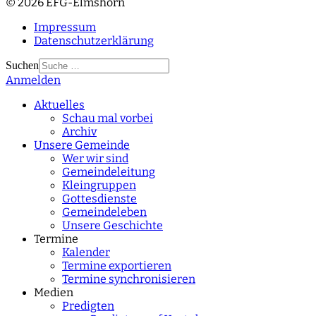
© 2026 EFG-Elmshorn
Impressum
Datenschutzerklärung
Suchen
Anmelden
Type 2 or more
characters for results.
Aktuelles
Schau mal vorbei
Archiv
Unsere Gemeinde
Wer wir sind
Gemeindeleitung
Kleingruppen
Gottesdienste
Gemeindeleben
Unsere Geschichte
Termine
Kalender
Termine exportieren
Termine synchronisieren
Medien
Predigten