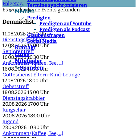
Folgetag
Termine synchronisieren
Es wurden keine Events gefunden
Medien
Predigten
Demnächst
Predigten auf Youtube
Predigten als Podcast
11.08.2026
15:00 Uhr
Glaubensfragen
Dienstagskrabbler
Social Media
12.08.2026
15:00 Uhr
Kontakt
Seniorentreff
Links
16.08.2026
10:30 Uhr
Mitglieder
Ankommen (Kaffee, Tee, ...)
Spenden
">
16.08.2026
11:00 Uhr
Gottesdienst Eltern-Kind-Lounge
17.08.2026
18:00 Uhr
Gebetstreff
18.08.2026
15:00 Uhr
Dienstagskrabbler
20.08.2026
17:00 Uhr
Jungschar
20.08.2026
18:00 Uhr
Jugend
23.08.2026
10:30 Uhr
Ankommen (Kaffee, Tee, ...)