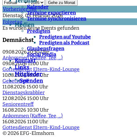
Termine
Gehe zu Monat
Kalender
Vorheriger Tag
Termine exportieren
Dienstag, 03. Februar 2026
Termine synchronisieren
Folgetag
Medien
Es wurden keine Events gefunden
Predigten
Predigten auf Youtube
Demnächst
Predigten als Podcast
Glaubensfragen
09.08.2026
10:30 Uhr
Social Media
Ankommen (Kaffee, Tee, ...)
Kontakt
09.08.2026
11:00 Uhr
Links
Gottesdienst Eltern-Kind-Lounge
Mitglieder
10.08.2026
18:00 Uhr
Spenden
">
Gebetstreff
11.08.2026
15:00 Uhr
Dienstagskrabbler
12.08.2026
15:00 Uhr
Seniorentreff
16.08.2026
10:30 Uhr
Ankommen (Kaffee, Tee, ...)
16.08.2026
11:00 Uhr
Gottesdienst Eltern-Kind-Lounge
© 2026 EFG-Elmshorn