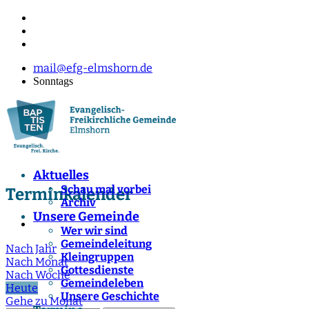
mail@efg-elmshorn.de
Sonntags
Aktuelles
Schau mal vorbei
Terminkalender
Archiv
Unsere Gemeinde
Wer wir sind
Gemeindeleitung
Nach Jahr
Kleingruppen
Nach Monat
Gottesdienste
Nach Woche
Gemeindeleben
Heute
Unsere Geschichte
Gehe zu Monat