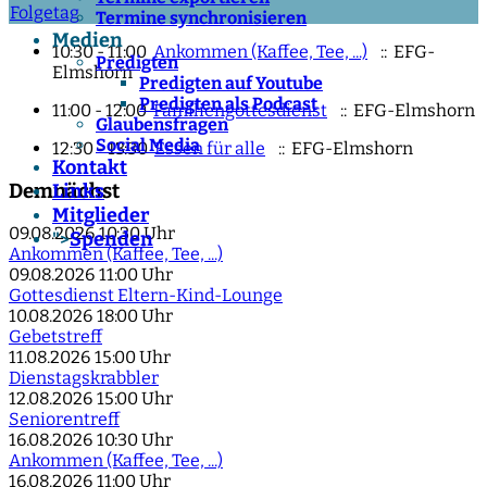
Folgetag
Termine synchronisieren
Medien
10:30 - 11:00
Ankommen (Kaffee, Tee, ...)
:: EFG-
Predigten
Elmshorn
Predigten auf Youtube
Predigten als Podcast
11:00 - 12:00
Familiengottesdienst
:: EFG-Elmshorn
Glaubensfragen
Social Media
12:30 - 13:30
Essen für alle
:: EFG-Elmshorn
Kontakt
Demnächst
Links
Mitglieder
09.08.2026
10:30 Uhr
Spenden
">
Ankommen (Kaffee, Tee, ...)
09.08.2026
11:00 Uhr
Gottesdienst Eltern-Kind-Lounge
10.08.2026
18:00 Uhr
Gebetstreff
11.08.2026
15:00 Uhr
Dienstagskrabbler
12.08.2026
15:00 Uhr
Seniorentreff
16.08.2026
10:30 Uhr
Ankommen (Kaffee, Tee, ...)
16.08.2026
11:00 Uhr