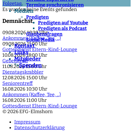
Folgetag
Termine synchronisieren
Es wurden keine Events gefunden
Medien
Predigten
Demnächst
Predigten auf Youtube
Predigten als Podcast
09.08.2026
10:30 Uhr
Glaubensfragen
Ankommen (Kaffee, Tee, ...)
Social Media
09.08.2026
11:00 Uhr
Kontakt
Gottesdienst Eltern-Kind-Lounge
Links
10.08.2026
18:00 Uhr
Mitglieder
Gebetstreff
Spenden
">
11.08.2026
15:00 Uhr
Dienstagskrabbler
12.08.2026
15:00 Uhr
Seniorentreff
16.08.2026
10:30 Uhr
Ankommen (Kaffee, Tee, ...)
16.08.2026
11:00 Uhr
Gottesdienst Eltern-Kind-Lounge
© 2026 EFG-Elmshorn
Impressum
Datenschutzerklärung