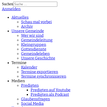
Suchen
Anmelden
Type 2 or more
characters for results.
Aktuelles
Schau mal vorbei
Archiv
Unsere Gemeinde
Wer wir sind
Gemeindeleitung
Kleingruppen
Gottesdienste
Gemeindeleben
Unsere Geschichte
Termine
Kalender
Termine exportieren
Termine synchronisieren
Medien
Predigten
Predigten auf Youtube
Predigten als Podcast
Glaubensfragen
Social Media