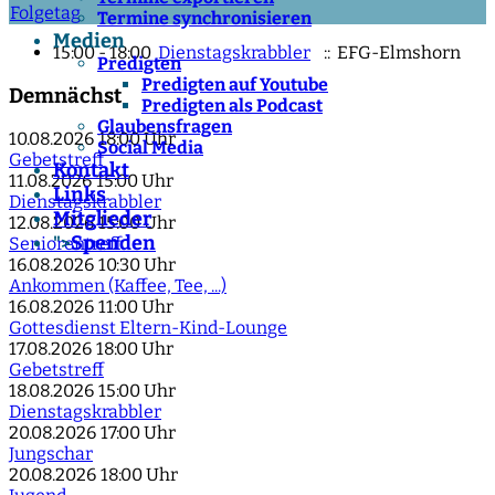
Folgetag
Termine synchronisieren
Medien
15:00 - 18:00
Dienstagskrabbler
:: EFG-Elmshorn
Predigten
Predigten auf Youtube
Demnächst
Predigten als Podcast
Glaubensfragen
10.08.2026
18:00 Uhr
Social Media
Gebetstreff
Kontakt
11.08.2026
15:00 Uhr
Links
Dienstagskrabbler
Mitglieder
12.08.2026
15:00 Uhr
Spenden
">
Seniorentreff
16.08.2026
10:30 Uhr
Ankommen (Kaffee, Tee, ...)
16.08.2026
11:00 Uhr
Gottesdienst Eltern-Kind-Lounge
17.08.2026
18:00 Uhr
Gebetstreff
18.08.2026
15:00 Uhr
Dienstagskrabbler
20.08.2026
17:00 Uhr
Jungschar
20.08.2026
18:00 Uhr