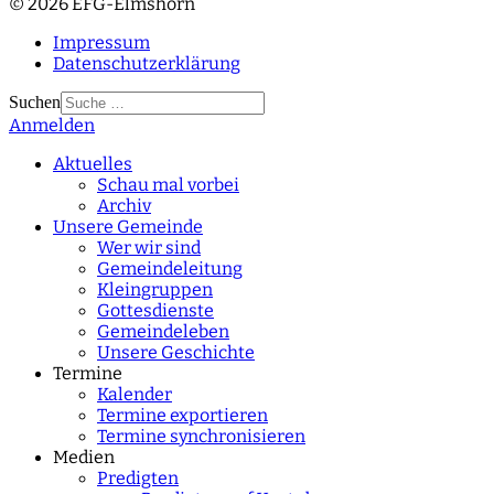
© 2026 EFG-Elmshorn
Impressum
Datenschutzerklärung
Suchen
Anmelden
Type 2 or more
characters for results.
Aktuelles
Schau mal vorbei
Archiv
Unsere Gemeinde
Wer wir sind
Gemeindeleitung
Kleingruppen
Gottesdienste
Gemeindeleben
Unsere Geschichte
Termine
Kalender
Termine exportieren
Termine synchronisieren
Medien
Predigten