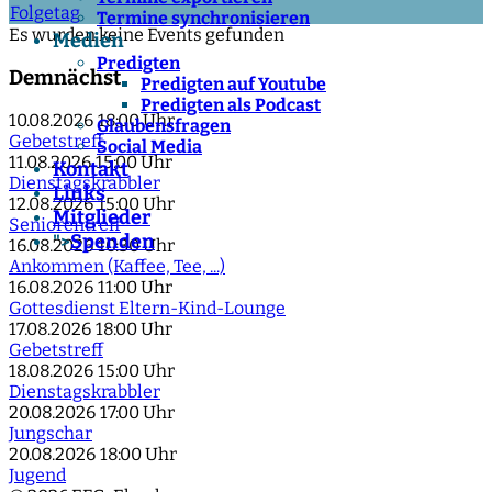
Folgetag
Termine synchronisieren
Es wurden keine Events gefunden
Medien
Predigten
Demnächst
Predigten auf Youtube
Predigten als Podcast
10.08.2026
18:00 Uhr
Glaubensfragen
Gebetstreff
Social Media
11.08.2026
15:00 Uhr
Kontakt
Dienstagskrabbler
Links
12.08.2026
15:00 Uhr
Mitglieder
Seniorentreff
Spenden
">
16.08.2026
10:30 Uhr
Ankommen (Kaffee, Tee, ...)
16.08.2026
11:00 Uhr
Gottesdienst Eltern-Kind-Lounge
17.08.2026
18:00 Uhr
Gebetstreff
18.08.2026
15:00 Uhr
Dienstagskrabbler
20.08.2026
17:00 Uhr
Jungschar
20.08.2026
18:00 Uhr
Jugend