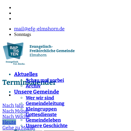
mail@efg-elmshorn.de
Sonntags
Aktuelles
Schau mal vorbei
Terminkalender
Archiv
Unsere Gemeinde
Wer wir sind
Gemeindeleitung
Nach Jahr
Kleingruppen
Nach Monat
Gottesdienste
Nach Woche
Gemeindeleben
Heute
Unsere Geschichte
Gehe zu Monat