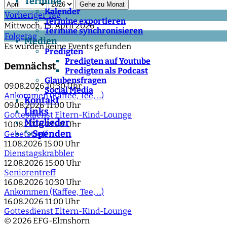
Termine
Gehe zu Monat
Kalender
Vorheriger Tag
Termine exportieren
Mittwoch, 15. April 2026
Termine synchronisieren
Folgetag
Medien
Es wurden keine Events gefunden
Predigten
Predigten auf Youtube
Demnächst
Predigten als Podcast
Glaubensfragen
09.08.2026
10:30 Uhr
Social Media
Ankommen (Kaffee, Tee, ...)
Kontakt
09.08.2026
11:00 Uhr
Links
Gottesdienst Eltern-Kind-Lounge
Mitglieder
10.08.2026
18:00 Uhr
Spenden
">
Gebetstreff
11.08.2026
15:00 Uhr
Dienstagskrabbler
12.08.2026
15:00 Uhr
Seniorentreff
16.08.2026
10:30 Uhr
Ankommen (Kaffee, Tee, ...)
16.08.2026
11:00 Uhr
Gottesdienst Eltern-Kind-Lounge
© 2026 EFG-Elmshorn