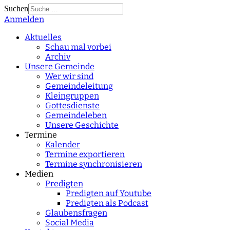
Suchen
Anmelden
Type 2 or more
characters for results.
Aktuelles
Schau mal vorbei
Archiv
Unsere Gemeinde
Wer wir sind
Gemeindeleitung
Kleingruppen
Gottesdienste
Gemeindeleben
Unsere Geschichte
Termine
Kalender
Termine exportieren
Termine synchronisieren
Medien
Predigten
Predigten auf Youtube
Predigten als Podcast
Glaubensfragen
Social Media