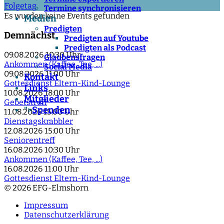
Folgetag
Termine synchronisieren
Es wurden keine Events gefunden
Medien
Predigten
Demnächst
Predigten auf Youtube
Predigten als Podcast
09.08.2026
10:30 Uhr
Glaubensfragen
Ankommen (Kaffee, Tee, ...)
Social Media
09.08.2026
11:00 Uhr
Kontakt
Gottesdienst Eltern-Kind-Lounge
Links
10.08.2026
18:00 Uhr
Mitglieder
Gebetstreff
Spenden
">
11.08.2026
15:00 Uhr
Dienstagskrabbler
12.08.2026
15:00 Uhr
Seniorentreff
16.08.2026
10:30 Uhr
Ankommen (Kaffee, Tee, ...)
16.08.2026
11:00 Uhr
Gottesdienst Eltern-Kind-Lounge
© 2026 EFG-Elmshorn
Impressum
Datenschutzerklärung