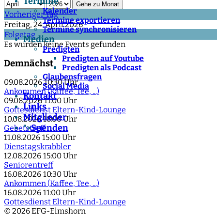
Termine
Gehe zu Monat
Kalender
Vorheriger Tag
Termine exportieren
Freitag, 24. April 2026
Termine synchronisieren
Folgetag
Medien
Es wurden keine Events gefunden
Predigten
Predigten auf Youtube
Demnächst
Predigten als Podcast
Glaubensfragen
09.08.2026
10:30 Uhr
Social Media
Ankommen (Kaffee, Tee, ...)
Kontakt
09.08.2026
11:00 Uhr
Links
Gottesdienst Eltern-Kind-Lounge
Mitglieder
10.08.2026
18:00 Uhr
Spenden
">
Gebetstreff
11.08.2026
15:00 Uhr
Dienstagskrabbler
12.08.2026
15:00 Uhr
Seniorentreff
16.08.2026
10:30 Uhr
Ankommen (Kaffee, Tee, ...)
16.08.2026
11:00 Uhr
Gottesdienst Eltern-Kind-Lounge
© 2026 EFG-Elmshorn