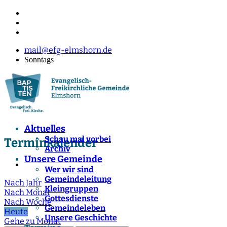
mail@efg-elmshorn.de
Sonntags
Aktuelles
Schau mal vorbei
Terminkalender
Archiv
Unsere Gemeinde
Wer wir sind
Gemeindeleitung
Nach Jahr
Kleingruppen
Nach Monat
Gottesdienste
Nach Woche
Gemeindeleben
Heute
Unsere Geschichte
Gehe zu Monat