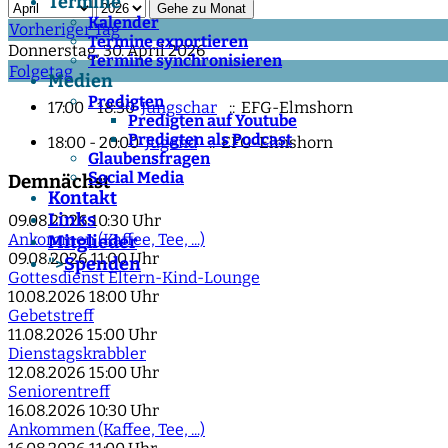
Termine
Gehe zu Monat
Kalender
Vorheriger Tag
Termine exportieren
Donnerstag, 30. April 2026
Termine synchronisieren
Folgetag
Medien
Predigten
17:00 - 18:30
Jungschar
:: EFG-Elmshorn
Predigten auf Youtube
Predigten als Podcast
18:00 - 20:00
Jugend
:: EFG-Elmshorn
Glaubensfragen
Social Media
Demnächst
Kontakt
Links
09.08.2026
10:30 Uhr
Ankommen (Kaffee, Tee, ...)
Mitglieder
09.08.2026
11:00 Uhr
Spenden
">
Gottesdienst Eltern-Kind-Lounge
10.08.2026
18:00 Uhr
Gebetstreff
11.08.2026
15:00 Uhr
Dienstagskrabbler
12.08.2026
15:00 Uhr
Seniorentreff
16.08.2026
10:30 Uhr
Ankommen (Kaffee, Tee, ...)