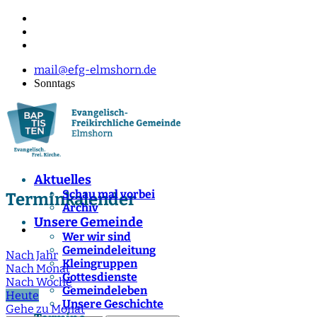
mail@efg-elmshorn.de
Sonntags
Aktuelles
Schau mal vorbei
Terminkalender
Archiv
Unsere Gemeinde
Wer wir sind
Gemeindeleitung
Nach Jahr
Kleingruppen
Nach Monat
Gottesdienste
Nach Woche
Gemeindeleben
Heute
Unsere Geschichte
Gehe zu Monat