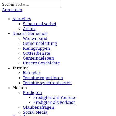
Suchen
Anmelden
Type 2 or more
characters for results.
Aktuelles
Schau mal vorbei
Archiv
Unsere Gemeinde
Wer wir sind
Gemeindeleitung
Kleingruppen
Gottesdienste
Gemeindeleben
Unsere Geschichte
Termine
Kalender
Termine exportieren
Termine synchronisieren
Medien
Predigten
Predigten auf Youtube
Predigten als Podcast
Glaubensfragen
Social Media