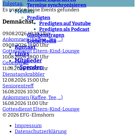
Folgetag
Termine synchronisieren
Es wurden keine Events gefunden
Medien
Predigten
Demnächst
Predigten auf Youtube
Predigten als Podcast
09.08.2026
10:30 Uhr
Glaubensfragen
Ankommen (Kaffee, Tee, ...)
Social Media
09.08.2026
11:00 Uhr
Kontakt
Gottesdienst Eltern-Kind-Lounge
Links
10.08.2026
18:00 Uhr
Mitglieder
Gebetstreff
Spenden
">
11.08.2026
15:00 Uhr
Dienstagskrabbler
12.08.2026
15:00 Uhr
Seniorentreff
16.08.2026
10:30 Uhr
Ankommen (Kaffee, Tee, ...)
16.08.2026
11:00 Uhr
Gottesdienst Eltern-Kind-Lounge
© 2026 EFG-Elmshorn
Impressum
Datenschutzerklärung