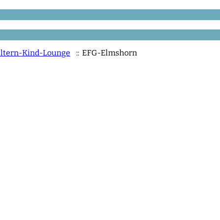
 Eltern-Kind-Lounge
:: EFG-Elmshorn