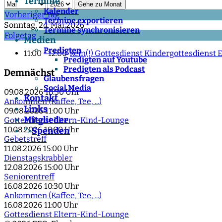
Termine
Gehe zu Monat
Kalender
Vorheriger Tag
Termine exportieren
Sonntag, 24. Mai 2026
Termine synchronisieren
Folgetag
Medien
Predigten
11:00 - 12:00
kein(!) Gottesdienst Kindergottesdienst
Predigten auf Youtube
Predigten als Podcast
Demnächst
Glaubensfragen
Social Media
09.08.2026
10:30 Uhr
Kontakt
Ankommen (Kaffee, Tee, ...)
Links
09.08.2026
11:00 Uhr
Mitglieder
Gottesdienst Eltern-Kind-Lounge
10.08.2026
18:00 Uhr
Spenden
">
Gebetstreff
11.08.2026
15:00 Uhr
Dienstagskrabbler
12.08.2026
15:00 Uhr
Seniorentreff
16.08.2026
10:30 Uhr
Ankommen (Kaffee, Tee, ...)
16.08.2026
11:00 Uhr
Gottesdienst Eltern-Kind-Lounge