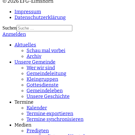
© 2026 EFG-Elmshorn
Impressum
Datenschutzerklärung
Suchen
Anmelden
Type 2 or more
characters for results.
Aktuelles
Schau mal vorbei
Archiv
Unsere Gemeinde
Wer wir sind
Gemeindeleitung
Kleingruppen
Gottesdienste
Gemeindeleben
Unsere Geschichte
Termine
Kalender
Termine exportieren
Termine synchronisieren
Medien
Predigten