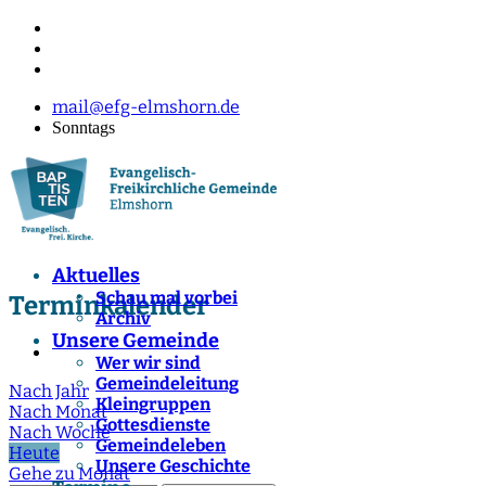
mail@efg-elmshorn.de
Sonntags
Aktuelles
Schau mal vorbei
Terminkalender
Archiv
Unsere Gemeinde
Wer wir sind
Gemeindeleitung
Nach Jahr
Kleingruppen
Nach Monat
Gottesdienste
Nach Woche
Gemeindeleben
Heute
Unsere Geschichte
Gehe zu Monat