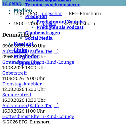
Folgetag
Termine synchronisieren
Medien
17:00 - 18:30
Jungschar
:: EFG-Elmshorn
Predigten
Predigten auf Youtube
18:00 - 20:00
Jugend
:: EFG-Elmshorn
Predigten als Podcast
Glaubensfragen
Demnächst
Social Media
Kontakt
09.08.2026
10:30 Uhr
Links
Ankommen (Kaffee, Tee, ...)
Mitglieder
09.08.2026
11:00 Uhr
Gottesdienst Eltern-Kind-Lounge
Spenden
">
10.08.2026
18:00 Uhr
Gebetstreff
11.08.2026
15:00 Uhr
Dienstagskrabbler
12.08.2026
15:00 Uhr
Seniorentreff
16.08.2026
10:30 Uhr
Ankommen (Kaffee, Tee, ...)
16.08.2026
11:00 Uhr
Gottesdienst Eltern-Kind-Lounge
© 2026 EFG-Elmshorn