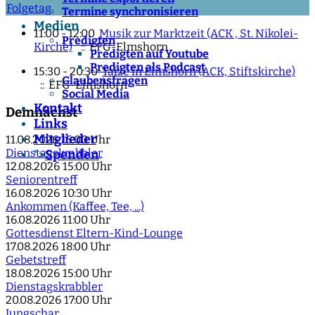
Folgetag
Termine synchronisieren
Medien
11:00 - 12:00
Musik zur Marktzeit (ACK , St. Nikolei-
Predigten
Kirche)
:: EFG-Elmshorn
Predigten auf Youtube
Predigten als Podcast
15:30 - 20:30
Taizé in Elmshorn (ACK, Stiftskirche)
Glaubensfragen
:: EFG-Elmshorn
Social Media
Kontakt
Demnächst
Links
Mitglieder
11.08.2026
15:00 Uhr
Dienstagskrabbler
Spenden
">
12.08.2026
15:00 Uhr
Seniorentreff
16.08.2026
10:30 Uhr
Ankommen (Kaffee, Tee, ...)
16.08.2026
11:00 Uhr
Gottesdienst Eltern-Kind-Lounge
17.08.2026
18:00 Uhr
Gebetstreff
18.08.2026
15:00 Uhr
Dienstagskrabbler
20.08.2026
17:00 Uhr
Jungschar