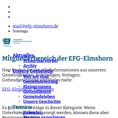
mail@efg-elmshorn.de
Sonntags
Aktuelles
Mitgliederbereich der EFG-Elmshorn
Schau mal vorbei
Archiv
Hier findest Du aktuelle Informationen aus unserem
Unsere Gemeinde
Gemeindeleben, Ankündigen, Vorlagen,
Wer wir sind
Gottesdienstpläne und Vieles mehr.
Gemeindeleitung
Kleingruppen
EFG-Elmshorn-Mitglieder
Gottesdienste
Gemeindeleben
Unsere Geschichte
Termine
Es gibt keine Beiträge in dieser Kategorie. Wenn
Kalender
Unterkategorien angezeigt werden, können diese aber
Termine exportieren
Beiträge enthalten.