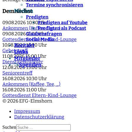
Termine synchronisieren
Medien
Demnächst
Predigten
Predigten auf Youtube
09.08.2026
10:30 Uhr
Predigten als Podcast
Ankommen (Kaffee, Tee, ...)
Glaubensfragen
09.08.2026
11:00 Uhr
Social Media
Gottesdienst Eltern-Kind-Lounge
Kontakt
10.08.2026
18:00 Uhr
Gebetstreff
Links
11.08.2026
15:00 Uhr
Mitglieder
Dienstagskrabbler
Spenden
">
12.08.2026
15:00 Uhr
Seniorentreff
16.08.2026
10:30 Uhr
Ankommen (Kaffee, Tee, ...)
16.08.2026
11:00 Uhr
Gottesdienst Eltern-Kind-Lounge
© 2026 EFG-Elmshorn
Impressum
Datenschutzerklärung
Suchen