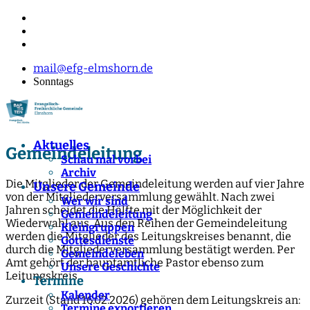
mail@efg-elmshorn.de
Sonntags
Aktuelles
Gemeindeleitung
Schau mal vorbei
Archiv
Die Mitglieder der Gemeindeleitung werden auf vier Jahre
Unsere Gemeinde
von der Mitgliederversammlung gewählt. Nach zwei
Wer wir sind
Jahren scheidet die Hälfte mit der Möglichkeit der
Gemeindeleitung
Wiederwahl aus. Aus den Reihen der Gemeindeleitung
Kleingruppen
werden die Mitglieder des Leitungskreises benannt, die
Gottesdienste
durch die Mitgliederversammlung bestätigt werden. Per
Gemeindeleben
Amt gehört der hauptamtliche Pastor ebenso zum
Unsere Geschichte
Leitungskreis.
Termine
Kalender
Zurzeit (Stand 16.02.2026) gehören dem Leitungskreis an:
Termine exportieren