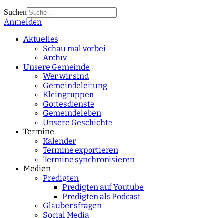
Suchen
Anmelden
Type 2 or more
characters for results.
Aktuelles
Schau mal vorbei
Archiv
Unsere Gemeinde
Wer wir sind
Gemeindeleitung
Kleingruppen
Gottesdienste
Gemeindeleben
Unsere Geschichte
Termine
Kalender
Termine exportieren
Termine synchronisieren
Medien
Predigten
Predigten auf Youtube
Predigten als Podcast
Glaubensfragen
Social Media