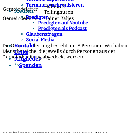
Termine synchronisieren
Helmut à
Gemeindeleiter
Medien
Tellinghusen
Predigten
Gemeindeleiter
Rainer Kalies
Predigten auf Youtube
Predigten als Podcast
Glaubensfragen
Social Media
Kontakt
Die Gemeindeleitung besteht aus 8 Personen. Wir haben
Dienstbereiche, die jeweils durch Personen aus der
Links
Gemeindeleitung abgedeckt werden.
Mitglieder
Spenden
">