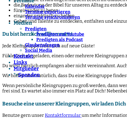
Termine
die Bedeutung der Bibel für unseren Alltag zu entdec
Kalender
füreinander zu beten
Termine exportieren
einander praktisch zu helfen
Termine synchronisieren
Gaben und Talente zu entdecken, entfalten und einzu
Medien
Predigten
Du bist herzlich willkommen!
Predigten auf Youtube
Predigten als Podcast
Glaubensfragen
Jede Kleingruppe freut sich auf neue Gäste!
Social Media
Fühle Dich eingeladen, einen oder mehrere Kleingruppen z
Kontakt
Links
Du wirst herzlich empfangen aber nicht vereinnahmt. Auch
Mitglieder
Spenden
">
Wir hoffen aber natürlich, dass Du eine Kleingruppe finde
Wenn persönliche Kleingruppen zu groß werden, dann werden
frei sind.
Es wartet also immer ein Platz auf Dich! Nebenbe
Besuche eine unserer Kleingruppen, wir laden Dich 
Benutze gern unser
Kontaktformular
um mehr Information