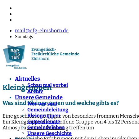
mail@efg-elmshorn.de
Sonntags
Aktuelles
Schau mal vorbei
Kleingruppen
Archiv
Unsere Gemeinde
Was sind Kleingruppen und welche gibts es?
Wer wir sind
Gemeindeleitung
Kleingruppen
Eine geschlossene Clique von besonders frommen Mensch
Gottesdienste
Ein Kleingruppe ist eine offene Gruppe von 4 bis 12 Perso
Gemeindeleben
Atmosphäre einer Wohnung treffen um
Unsere Geschichte
persönliche Erfahrungen mit dem Leben im Glauben au