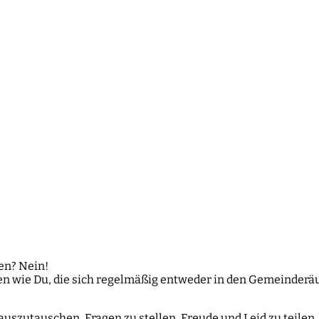
en? Nein!
nen wie Du, die sich regelmäßig entweder in den Gemeinderä
szutauschen, Fragen zu stellen, Freude und Leid zu teilen