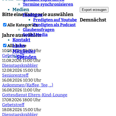
Termine synchronisieren
Medien
Bitte eine Kategorie auswählen
Predigten
Demnächst
Predigten auf Youtube
Predigten als Podcast
Alle Kategorien
Glaubensfragen
Social Media
Jahre auswählen
Kontakt
Links
Alle Jahre
10.08.2026
18:00 Uhr
Mitglieder
Gebetstreff
Spenden
">
11.08.2026
15:00 Uhr
Dienstagskrabbler
12.08.2026
15:00 Uhr
Seniorentreff
16.08.2026
10:30 Uhr
Ankommen (Kaffee, Tee, ...)
16.08.2026
11:00 Uhr
Gottesdienst Eltern-Kind-Lounge
17.08.2026
18:00 Uhr
Gebetstreff
18.08.2026
15:00 Uhr
Dienstagskrabbler