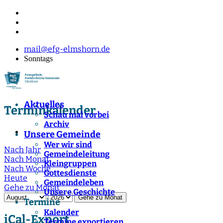
mail@efg-elmshorn.de
Sonntags
Aktuelles
Terminkalender
Schau mal vorbei
Archiv
Unsere Gemeinde
Wer wir sind
Nach Jahr
Gemeindeleitung
Nach Monat
Kleingruppen
Nach Woche
Gottesdienste
Heute
Gemeindeleben
Gehe zu Monat
Unsere Geschichte
Gehe zu Monat
Termine
Kalender
iCal-Export
Termine exportieren