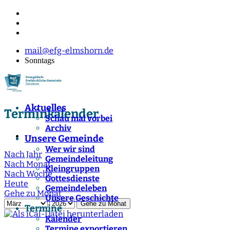
mail@efg-elmshorn.de
Sonntags
Aktuelles
Terminkalender
Schau mal vorbei
Archiv
Unsere Gemeinde
Wer wir sind
Nach Jahr
Gemeindeleitung
Nach Monat
Kleingruppen
Nach Woche
Gottesdienste
Heute
Gemeindeleben
Gehe zu Monat
Unsere Geschichte
Gehe zu Monat
Termine
Kalender
Termine exportieren