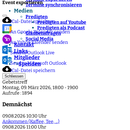
Event exportieren
Termine synchronisieren
Medien
Predigten
iCal-Datei speichern
Predigten auf Youtube
Predigten als Podcast
An Google Kalender senden
Glaubensfragen
Social Media
An Yahoo Kalender senden
Kontakt
Links
Send to Outlook Live
Mitglieder
Send to Microsoft Outlook
Spenden
">
iCal-Datei speichern
Schliessen
Gebetstreff
Montag, 09. März 2026, 18:00 - 19:00
Aufrufe
: 1894
Demnächst
09.08.2026
10:30 Uhr
Ankommen (Kaffee, Tee, ...)
09.08.2026
11:00 Uhr