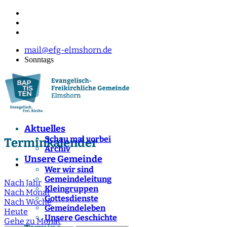
mail@efg-elmshorn.de
Sonntags
Aktuelles
Schau mal vorbei
Terminkalender
Archiv
Unsere Gemeinde
Wer wir sind
Gemeindeleitung
Nach Jahr
Kleingruppen
Nach Monat
Gottesdienste
Nach Woche
Gemeindeleben
Heute
Unsere Geschichte
Gehe zu Monat