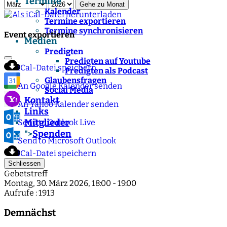
Termine
Gehe zu Monat
Kalender
Termine exportieren
Termine synchronisieren
Event exportieren
Medien
Predigten
Predigten auf Youtube
iCal-Datei speichern
Predigten als Podcast
Glaubensfragen
An Google Kalender senden
Social Media
Kontakt
An Yahoo Kalender senden
Links
Mitglieder
Send to Outlook Live
Spenden
">
Send to Microsoft Outlook
iCal-Datei speichern
Schliessen
Gebetstreff
Montag, 30. März 2026, 18:00 - 19:00
Aufrufe
: 1913
Demnächst