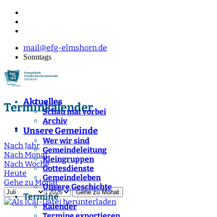
mail@efg-elmshorn.de
Sonntags
Aktuelles
Terminkalender
Schau mal vorbei
Archiv
Unsere Gemeinde
Wer wir sind
Nach Jahr
Gemeindeleitung
Nach Monat
Kleingruppen
Nach Woche
Gottesdienste
Heute
Gemeindeleben
Gehe zu Monat
Unsere Geschichte
Gehe zu Monat
Termine
Kalender
Termine exportieren