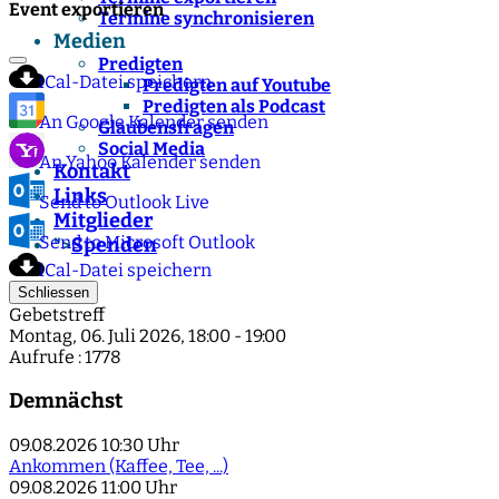
Event exportieren
Termine synchronisieren
Medien
Predigten
iCal-Datei speichern
Predigten auf Youtube
Predigten als Podcast
An Google Kalender senden
Glaubensfragen
Social Media
An Yahoo Kalender senden
Kontakt
Links
Send to Outlook Live
Mitglieder
Send to Microsoft Outlook
Spenden
">
iCal-Datei speichern
Schliessen
Gebetstreff
Montag, 06. Juli 2026, 18:00 - 19:00
Aufrufe
: 1778
Demnächst
09.08.2026
10:30 Uhr
Ankommen (Kaffee, Tee, ...)
09.08.2026
11:00 Uhr