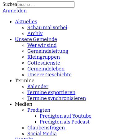
Suchen
Anmelden
Type 2 or more
characters for results.
Aktuelles
Schau mal vorbei
Archiv
Unsere Gemeinde
Wer wir sind
Gemeindeleitung
Kleingruppen
Gottesdienste
Gemeindeleben
Unsere Geschichte
Termine
Kalender
Termine exportieren
Termine synchronisieren
Medien
Predigten
Predigten auf Youtube
Predigten als Podcast
Glaubensfragen
Social Media