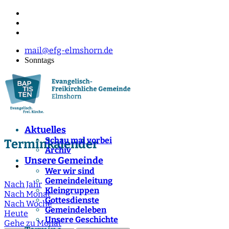
mail@efg-elmshorn.de
Sonntags
Aktuelles
Schau mal vorbei
Terminkalender
Archiv
Unsere Gemeinde
Wer wir sind
Gemeindeleitung
Nach Jahr
Kleingruppen
Nach Monat
Gottesdienste
Nach Woche
Gemeindeleben
Heute
Unsere Geschichte
Gehe zu Monat