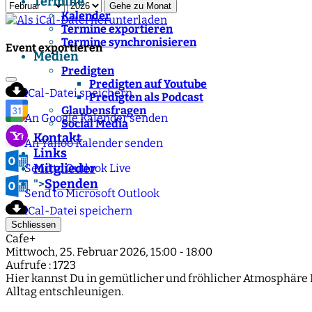
Termine
Gehe zu Monat
Kalender
Termine exportieren
Termine synchronisieren
Event exportieren
Medien
Predigten
Predigten auf Youtube
iCal-Datei speichern
Predigten als Podcast
Glaubensfragen
An Google Kalender senden
Social Media
Kontakt
An Yahoo Kalender senden
Links
Mitglieder
Send to Outlook Live
Spenden
">
Send to Microsoft Outlook
iCal-Datei speichern
Schliessen
Cafe+
Mittwoch, 25. Februar 2026, 15:00 - 18:00
Aufrufe
: 1723
Hier kannst Du in gemütlicher und fröhlicher Atmosphäre
Alltag entschleunigen.