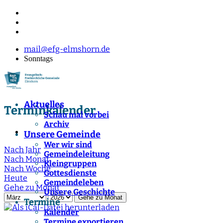
mail@efg-elmshorn.de
Sonntags
Aktuelles
Terminkalender
Schau mal vorbei
Archiv
Unsere Gemeinde
Wer wir sind
Nach Jahr
Gemeindeleitung
Nach Monat
Kleingruppen
Nach Woche
Gottesdienste
Heute
Gemeindeleben
Gehe zu Monat
Unsere Geschichte
Gehe zu Monat
Termine
Kalender
Termine exportieren