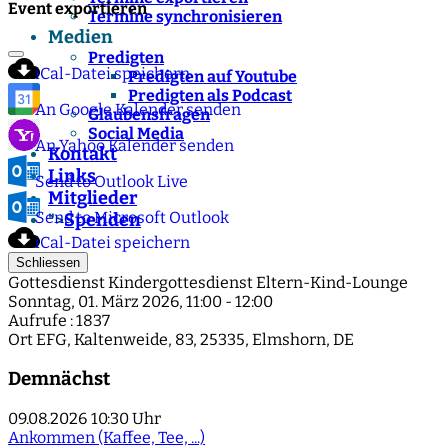
Event exportieren
Termine synchronisieren
Medien
Predigten
iCal-Datei speichern
Predigten auf Youtube
Predigten als Podcast
An Google Kalender senden
Glaubensfragen
Social Media
An Yahoo Kalender senden
Kontakt
Links
Send to Outlook Live
Mitglieder
Send to Microsoft Outlook
Spenden
">
iCal-Datei speichern
Schliessen
Gottesdienst Kindergottesdienst Eltern-Kind-Lounge
Sonntag, 01. März 2026, 11:00 - 12:00
Aufrufe
: 1837
Ort
EFG, Kaltenweide, 83, 25335, Elmshorn, DE
Demnächst
09.08.2026
10:30 Uhr
Ankommen (Kaffee, Tee, ...)