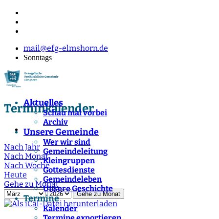
mail@efg-elmshorn.de
Sonntags
Aktuelles
Terminkalender
Schau mal vorbei
Archiv
Unsere Gemeinde
Wer wir sind
Nach Jahr
Gemeindeleitung
Nach Monat
Kleingruppen
Nach Woche
Gottesdienste
Heute
Gemeindeleben
Gehe zu Monat
Unsere Geschichte
Gehe zu Monat
Termine
Kalender
Termine exportieren