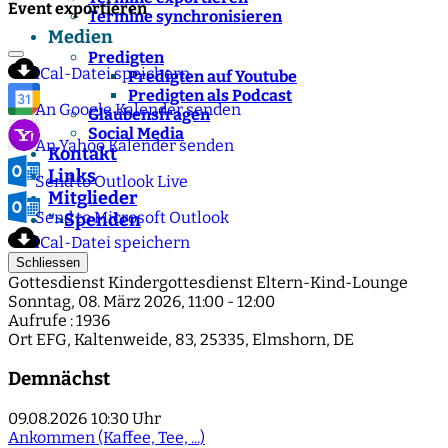
Event exportieren
Termine synchronisieren
Medien
Predigten
iCal-Datei speichern
Predigten auf Youtube
Predigten als Podcast
An Google Kalender senden
Glaubensfragen
Social Media
An Yahoo Kalender senden
Kontakt
Links
Send to Outlook Live
Mitglieder
Send to Microsoft Outlook
Spenden
">
iCal-Datei speichern
Schliessen
Gottesdienst Kindergottesdienst Eltern-Kind-Lounge
Sonntag, 08. März 2026, 11:00 - 12:00
Aufrufe
: 1936
Ort
EFG, Kaltenweide, 83, 25335, Elmshorn, DE
Demnächst
09.08.2026
10:30 Uhr
Ankommen (Kaffee, Tee, ...)