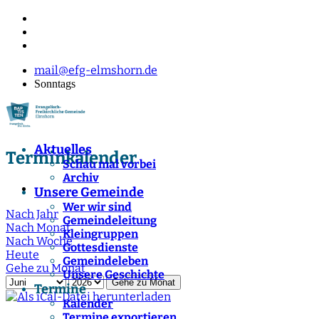
mail@efg-elmshorn.de
Sonntags
Aktuelles
Terminkalender
Schau mal vorbei
Archiv
Unsere Gemeinde
Wer wir sind
Nach Jahr
Gemeindeleitung
Nach Monat
Kleingruppen
Nach Woche
Gottesdienste
Heute
Gemeindeleben
Gehe zu Monat
Unsere Geschichte
Gehe zu Monat
Termine
Kalender
Termine exportieren