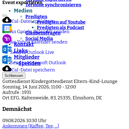
Event exportieren
Termine synchronisieren
Medien
Predigten
iCal-Datei speichern
Predigten auf Youtube
Predigten als Podcast
An Google Kalender senden
Glaubensfragen
Social Media
An Yahoo Kalender senden
Kontakt
Links
Send to Outlook Live
Mitglieder
Send to Microsoft Outlook
Spenden
">
iCal-Datei speichern
Schliessen
Gottesdienst Kindergottesdienst Eltern-Kind-Lounge
Sonntag, 14. Juni 2026, 11:00 - 12:00
Aufrufe
: 1931
Ort
EFG, Kaltenweide, 83, 25335, Elmshorn, DE
Demnächst
09.08.2026
10:30 Uhr
Ankommen (Kaffee, Tee, ...)