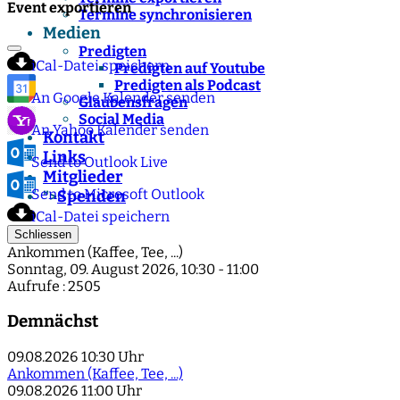
Event exportieren
Termine synchronisieren
Medien
Predigten
iCal-Datei speichern
Predigten auf Youtube
Predigten als Podcast
An Google Kalender senden
Glaubensfragen
Social Media
An Yahoo Kalender senden
Kontakt
Links
Send to Outlook Live
Mitglieder
Send to Microsoft Outlook
Spenden
">
iCal-Datei speichern
Schliessen
Ankommen (Kaffee, Tee, ...)
Sonntag, 09. August 2026, 10:30 - 11:00
Aufrufe
: 2505
Demnächst
09.08.2026
10:30 Uhr
Ankommen (Kaffee, Tee, ...)
09.08.2026
11:00 Uhr