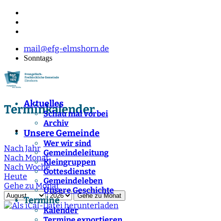
mail@efg-elmshorn.de
Sonntags
Aktuelles
Terminkalender
Schau mal vorbei
Archiv
Unsere Gemeinde
Wer wir sind
Nach Jahr
Gemeindeleitung
Nach Monat
Kleingruppen
Nach Woche
Gottesdienste
Heute
Gemeindeleben
Gehe zu Monat
Unsere Geschichte
Gehe zu Monat
Termine
Kalender
Termine exportieren