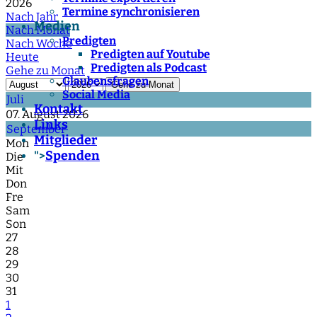
2026
Termine synchronisieren
Nach Jahr
Medien
Nach Monat
Predigten
Nach Woche
Predigten auf Youtube
Heute
Predigten als Podcast
Gehe zu Monat
Glaubensfragen
Gehe zu Monat
Social Media
Juli
Kontakt
07. August 2026
Links
September
Mitglieder
Mon
Spenden
">
Die
Mit
Don
Fre
Sam
Son
27
28
29
30
31
1