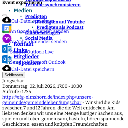
Event exportieren
Termine synchronisieren
Medien
Predigten
iCal-Datei speichern
Predigten auf Youtube
Predigten als Podcast
An Google Kalender senden
Glaubensfragen
Social Media
An Yahoo Kalender senden
Kontakt
Links
Send to Outlook Live
Mitglieder
Send to Microsoft Outlook
Spenden
">
iCal-Datei speichern
Schliessen
Jungschar
Donnerstag, 02. Juli 2026, 17:00 - 18:30
Aufrufe
: 1735
https://efg-elmshorn.de/index.php/unsere-
gemeinde/gemeindeleben/jungschar
- Wir sind die Kids
zwischen 7 und 12 Jahren, die die Welt entdecken. Am
liebsten denken wir uns eine Menge lustiger Sachen aus,
spielen und toben gemeinsam, basteln, hören spannende
Geschichten, essen und knüpfen Freundschaften.