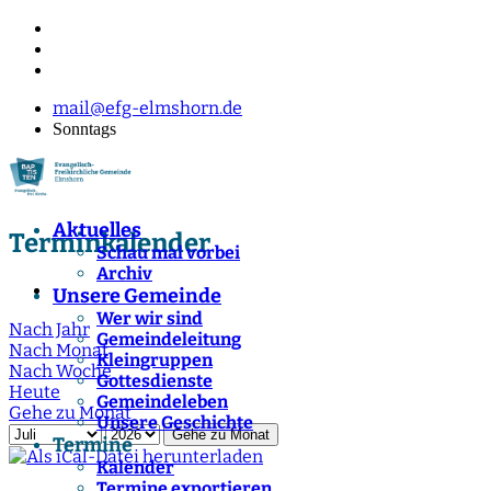
mail@efg-elmshorn.de
Sonntags
Aktuelles
Terminkalender
Schau mal vorbei
Archiv
Unsere Gemeinde
Wer wir sind
Nach Jahr
Gemeindeleitung
Nach Monat
Kleingruppen
Nach Woche
Gottesdienste
Heute
Gemeindeleben
Gehe zu Monat
Unsere Geschichte
Gehe zu Monat
Termine
Kalender
Termine exportieren