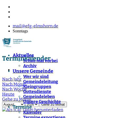
mail@efg-elmshorn.de
Sonntags
Aktuelles
Terminkalender
Schau mal vorbei
Archiv
Unsere Gemeinde
Wer wir sind
Nach Jahr
Gemeindeleitung
Nach Monat
Kleingruppen
Nach Woche
Gottesdienste
Heute
Gemeindeleben
Gehe zu Monat
Unsere Geschichte
Gehe zu Monat
Termine
Kalender
Termine exportieren