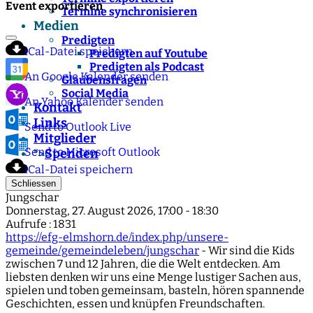
Event exportieren
Termine synchronisieren
Medien
Predigten
iCal-Datei speichern
Predigten auf Youtube
Predigten als Podcast
An Google Kalender senden
Glaubensfragen
Social Media
An Yahoo Kalender senden
Kontakt
Links
Send to Outlook Live
Mitglieder
Send to Microsoft Outlook
Spenden
">
iCal-Datei speichern
Schliessen
Jungschar
Donnerstag, 27. August 2026, 17:00 - 18:30
Aufrufe
: 1831
https://efg-elmshorn.de/index.php/unsere-
gemeinde/gemeindeleben/jungschar
- Wir sind die Kids
zwischen 7 und 12 Jahren, die die Welt entdecken. Am
liebsten denken wir uns eine Menge lustiger Sachen aus,
spielen und toben gemeinsam, basteln, hören spannende
Geschichten, essen und knüpfen Freundschaften.