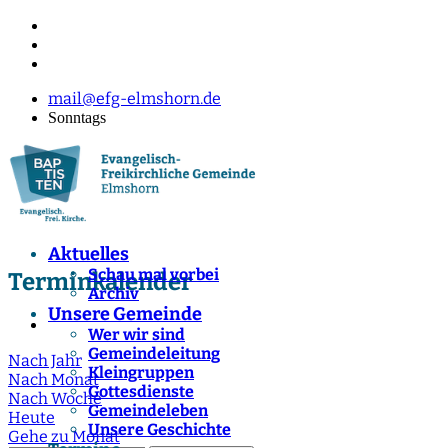
mail@efg-elmshorn.de
Sonntags
Aktuelles
Schau mal vorbei
Terminkalender
Archiv
Unsere Gemeinde
Wer wir sind
Gemeindeleitung
Nach Jahr
Kleingruppen
Nach Monat
Gottesdienste
Nach Woche
Gemeindeleben
Heute
Unsere Geschichte
Gehe zu Monat