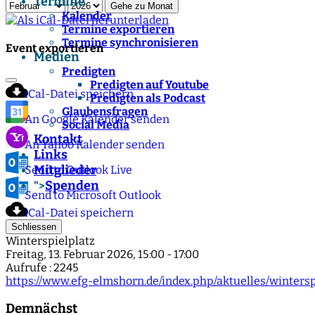
Termine
Gehe zu Monat
Kalender
Termine exportieren
Termine synchronisieren
Event exportieren
Medien
Predigten
Predigten auf Youtube
iCal-Datei speichern
Predigten als Podcast
Glaubensfragen
An Google Kalender senden
Social Media
Kontakt
An Yahoo Kalender senden
Links
Mitglieder
Send to Outlook Live
Spenden
">
Send to Microsoft Outlook
iCal-Datei speichern
Schliessen
Winterspielplatz
Freitag, 13. Februar 2026, 15:00 - 17:00
Aufrufe
: 2245
https://www.efg-elmshorn.de/index.php/aktuelles/wintersp
Demnächst