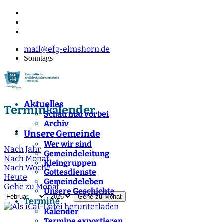
mail@efg-elmshorn.de
Sonntags
Aktuelles
Terminkalender
Schau mal vorbei
Archiv
Unsere Gemeinde
Wer wir sind
Nach Jahr
Gemeindeleitung
Nach Monat
Kleingruppen
Nach Woche
Gottesdienste
Heute
Gemeindeleben
Gehe zu Monat
Unsere Geschichte
Gehe zu Monat
Termine
Kalender
Termine exportieren