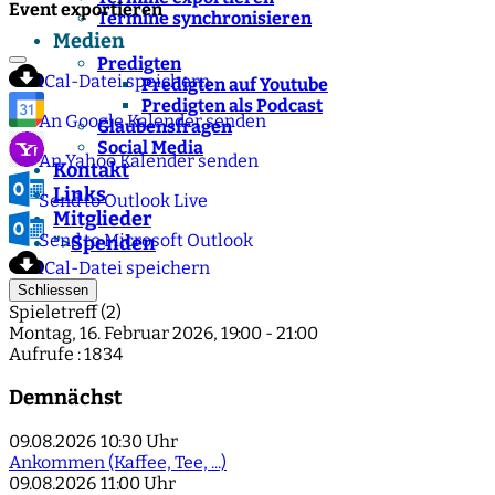
Event exportieren
Termine synchronisieren
Medien
Predigten
iCal-Datei speichern
Predigten auf Youtube
Predigten als Podcast
An Google Kalender senden
Glaubensfragen
Social Media
An Yahoo Kalender senden
Kontakt
Links
Send to Outlook Live
Mitglieder
Send to Microsoft Outlook
Spenden
">
iCal-Datei speichern
Schliessen
Spieletreff (2)
Montag, 16. Februar 2026, 19:00 - 21:00
Aufrufe
: 1834
Demnächst
09.08.2026
10:30 Uhr
Ankommen (Kaffee, Tee, ...)
09.08.2026
11:00 Uhr