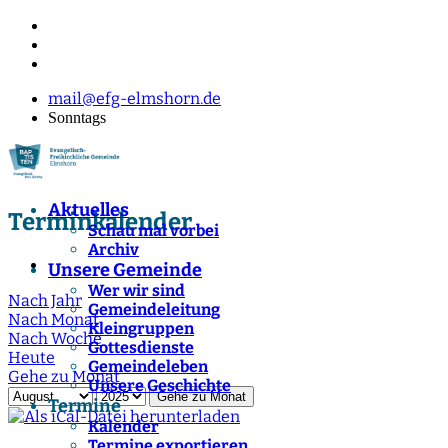
mail@efg-elmshorn.de
Sonntags
Aktuelles
Terminkalender
Schau mal vorbei
Archiv
Unsere Gemeinde
Wer wir sind
Nach Jahr
Gemeindeleitung
Nach Monat
Kleingruppen
Nach Woche
Gottesdienste
Heute
Gemeindeleben
Gehe zu Monat
Unsere Geschichte
Gehe zu Monat
Termine
Kalender
Termine exportieren