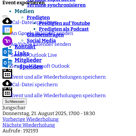
Event exportieren
Termine synchronisieren
Medien
Predigten
iCal-Datei speichern
Predigten auf Youtube
Predigten als Podcast
An Google Kalender senden
Glaubensfragen
Social Media
An Yahoo Kalender senden
Kontakt
Links
Send to Outlook Live
Mitglieder
Send to Microsoft Outlook
Spenden
">
Event und alle Wiederholungen speichern
iCal-Datei speichern
Event und alle Wiederholungen speichern
Schliessen
Jungschar
Donnerstag, 21. August 2025, 17:00 - 18:30
Vorherige Wiederholung
Nächste Wiederholung
Aufrufe
: 192193