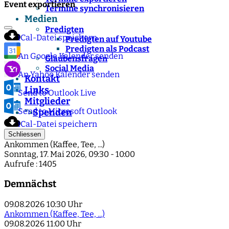
Event exportieren
Termine synchronisieren
Medien
Predigten
iCal-Datei speichern
Predigten auf Youtube
Predigten als Podcast
An Google Kalender senden
Glaubensfragen
Social Media
An Yahoo Kalender senden
Kontakt
Links
Send to Outlook Live
Mitglieder
Send to Microsoft Outlook
Spenden
">
iCal-Datei speichern
Schliessen
Ankommen (Kaffee, Tee, ...)
Sonntag, 17. Mai 2026, 09:30 - 10:00
Aufrufe
: 1405
Demnächst
09.08.2026
10:30 Uhr
Ankommen (Kaffee, Tee, ...)
09.08.2026
11:00 Uhr