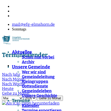
mail@efg-elmshorn.de
Sonntags
Aktuelles
Terminkalender
Schau mal vorbei
Archiv
Unsere Gemeinde
Wer wir sind
Nach Jahr
Gemeindeleitung
Nach Monat
Kleingruppen
Nach Woche
Gottesdienste
Heute
Gemeindeleben
Gehe zu Monat
Unsere Geschichte
Gehe zu Monat
Termine
Kalender
Termine exportieren