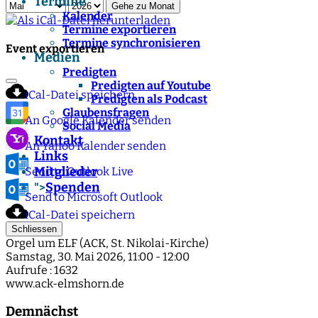
Termine
Gehe zu Monat
Kalender
Termine exportieren
Termine synchronisieren
Event exportieren
Medien
Predigten
Predigten auf Youtube
iCal-Datei speichern
Predigten als Podcast
Glaubensfragen
An Google Kalender senden
Social Media
Kontakt
An Yahoo Kalender senden
Links
Mitglieder
Send to Outlook Live
Spenden
">
Send to Microsoft Outlook
iCal-Datei speichern
Schliessen
Orgel um ELF (ACK, St. Nikolai-Kirche)
Samstag, 30. Mai 2026, 11:00 - 12:00
Aufrufe
: 1632
www.ack-elmshorn.de
Demnächst