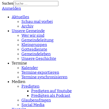
Suchen
Anmelden
Type 2 or more
characters for results.
Aktuelles
Schau mal vorbei
Archiv
Unsere Gemeinde
Wer wir sind
Gemeindeleitung
Kleingruppen
Gottesdienste
Gemeindeleben
Unsere Geschichte
Termine
Kalender
Termine exportieren
Termine synchronisieren
Medien
Predigten
Predigten auf Youtube
Predigten als Podcast
Glaubensfragen
Social Media