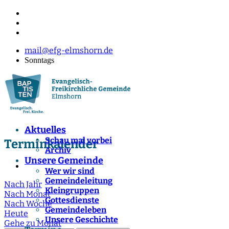
mail@efg-elmshorn.de
Sonntags
Aktuelles
Schau mal vorbei
Terminkalender
Archiv
Unsere Gemeinde
Wer wir sind
Gemeindeleitung
Nach Jahr
Kleingruppen
Nach Monat
Gottesdienste
Nach Woche
Gemeindeleben
Heute
Unsere Geschichte
Gehe zu Monat