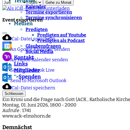
Termine
Gehe zu Monat
Kalender
Termine exportieren
Termine synchronisieren
Event exportieren
Medien
Predigten
Predigten auf Youtube
iCal-Datei speichern
Predigten als Podcast
Glaubensfragen
An Google Kalender senden
Social Media
Kontakt
An Yahoo Kalender senden
Links
Mitglieder
Send to Outlook Live
Spenden
">
Send to Microsoft Outlook
iCal-Datei speichern
Schliessen
Ein Krimi und die Frage nach Gott (ACK , Katholische Kirche
Montag, 01. Juni 2026, 18:00 - 20:00
Aufrufe
: 1741
www.ack-elmshorn.de
Demnächst