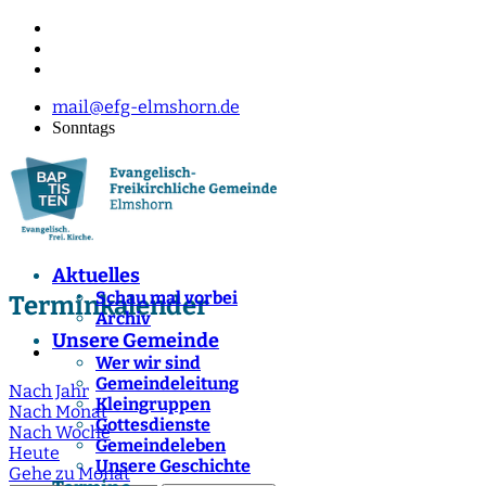
mail@efg-elmshorn.de
Sonntags
Aktuelles
Schau mal vorbei
Terminkalender
Archiv
Unsere Gemeinde
Wer wir sind
Gemeindeleitung
Nach Jahr
Kleingruppen
Nach Monat
Gottesdienste
Nach Woche
Gemeindeleben
Heute
Unsere Geschichte
Gehe zu Monat